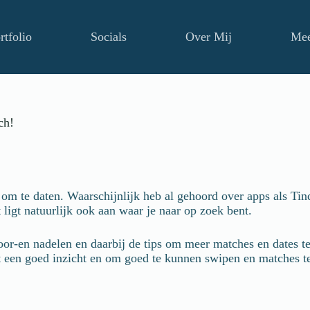
rtfolio
Socials
Over Mij
Me
ch!
om te daten. Waarschijnlijk heb al gehoord over apps als Tin
t ligt natuurlijk ook aan waar je naar op zoek bent.
voor-en nadelen en daarbij de tips om meer matches en dates t
et een goed inzicht en om goed te kunnen swipen en matches t