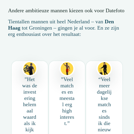
Andere ambitieuze mannen kiezen ook voor Datefoto
Tientallen mannen uit heel Nederland – van
Den
Haag
tot Groningen – gingen je al voor. En ze zijn
erg enthousiast over het resultaat:
”Het
”Veel
“Veel
was de
match
meer
invest
es en
dagelij
ering
meesta
kse
helem
l erg
match
aal
high
es
waard
interes
sinds
als ik
t.”
ik die
kijk
nieuw