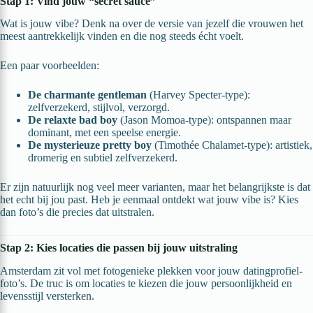
Stap 1: Vind jouw “secret sauce”
Wat is jouw vibe? Denk na over de versie van jezelf die vrouwen het
meest aantrekkelijk vinden en die nog steeds écht voelt.
Een paar voorbeelden:
De charmante gentleman
(Harvey Specter-type):
zelfverzekerd, stijlvol, verzorgd.
De relaxte bad boy
(Jason Momoa-type): ontspannen maar
dominant, met een speelse energie.
De mysterieuze pretty boy
(Timothée Chalamet-type): artistiek,
dromerig en subtiel zelfverzekerd.
Er zijn natuurlijk nog veel meer varianten, maar het belangrijkste is dat
het echt bij jou past. Heb je eenmaal ontdekt wat jouw vibe is? Kies
dan foto’s die precies dat uitstralen.
Stap 2: Kies locaties die passen bij jouw uitstraling
Amsterdam zit vol met fotogenieke plekken voor jouw datingprofiel-
foto’s. De truc is om locaties te kiezen die jouw persoonlijkheid en
levensstijl versterken.